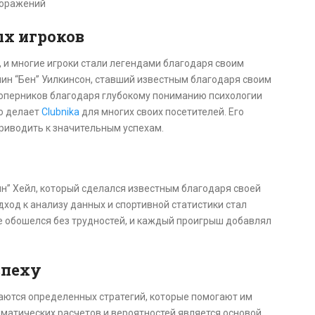
поражений
ых игроков
 и многие игроки стали легендами благодаря своим
н “Бен” Уилкинсон, ставший известным благодаря своим
соперников благодаря глубокому пониманию психологии
то делает
Clubnika
для многих своих посетителей. Его
приводить к значительным успехам.
н” Хейл, который сделался известным благодаря своей
дход к анализу данных и спортивной статистики стал
не обошелся без трудностей, и каждый проигрыш добавлял
спеху
ются определенных стратегий, которые помогают им
ематических расчетов и вероятностей является основой