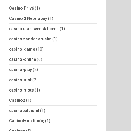
Casino Privé
(1)
Casino S Neterapay
(1)
casino utan svensk licens
(1)
casino zonder crucks
(1)
casino-game
(10)
casino-online
(6)
casino-play
(2)
casino-slot
(2)
casino-slots
(1)
Casino2
(1)
casinobetsio.nl
(1)
Casinoly κωδικός
(1)