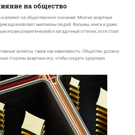
лияние на общество
 и влияют на общественное сознание. Многие азартные
стории вдохновляют миллионы людей. Фильмы, книги и даже
ным играм романтический и загадочный оттенок, хотя стоит
гативные аспекты, такие как зависимость. Общество должно
ьные стороны азартных игр, чтобы создать здоровую