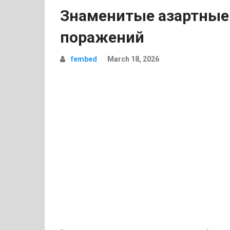
Знаменитые азартные 
поражений
fembed
March 18, 2026