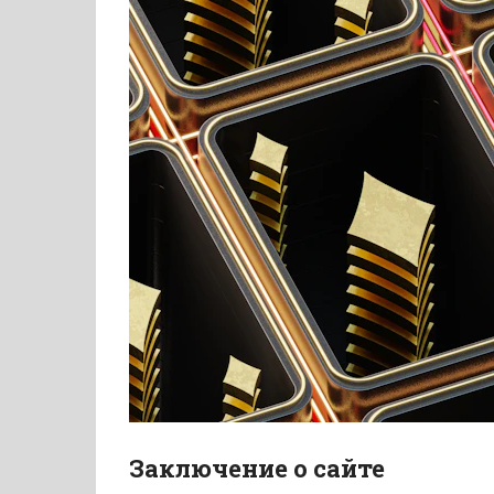
Заключение о сайте