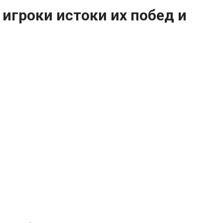
игроки истоки их побед и