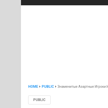
HOME
PUBLIC
Знаменитые Азартные Игроки 
PUBLIC