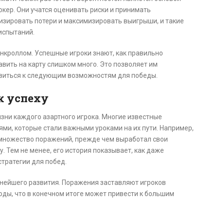
кер. Они учатся оценивать риски и принимать
изировать потери и максимизировать выигрыши, и такие
испытаний.
нкроллом. Успешные игроки знают, как правильно
авить на карту слишком много. Это позволяет им
товиться к следующим возможностям для победы.
к успеху
зни каждого азартного игрока. Многие известные
ми, которые стали важными уроками на их пути. Например,
 множество поражений, прежде чем выработал свои
у. Тем не менее, его история показывает, как даже
тратегии для побед.
нейшего развития. Поражения заставляют игроков
оды, что в конечном итоге может привести к большим