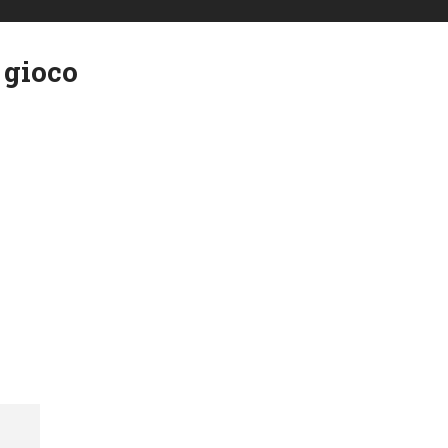
 gioco