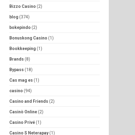
Bizzo Casino
(2)
blog
(374)
bokepindo
(2)
Bonuskong Casino
(1)
Bookkeeping
(1)
Brands
(8)
Bypass
(18)
Cas mag es
(1)
casino
(94)
Casino and Friends
(2)
Casinò Online
(2)
Casino Privé
(1)
Casino S Neterapay
(1)