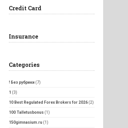
Credit Card
Insurance
Categories
! Без рубрики
(7)
1
(3)
10 Best Regulated Forex Brokers for 2026
(2)
100 Talletusbonus
(1)
150gimnasium.ru
(1)