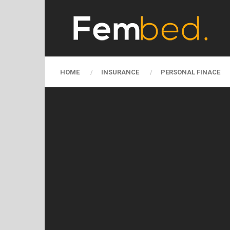
HOME
INSURANCE
PERSONAL FINACE