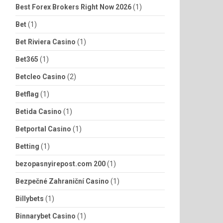
Best Forex Brokers Right Now 2026
(1)
Bet
(1)
Bet Riviera Casino
(1)
Bet365
(1)
Betcleo Casino
(2)
Betflag
(1)
Betida Casino
(1)
Betportal Casino
(1)
Betting
(1)
bezopasnyirepost.com 200
(1)
Bezpečné Zahraniční Casino
(1)
Billybets
(1)
Binnarybet Casino
(1)