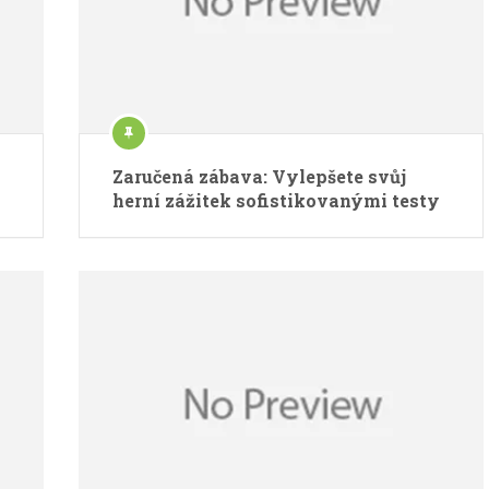
Zaručená zábava: Vylepšete svůj
herní zážitek sofistikovanými testy