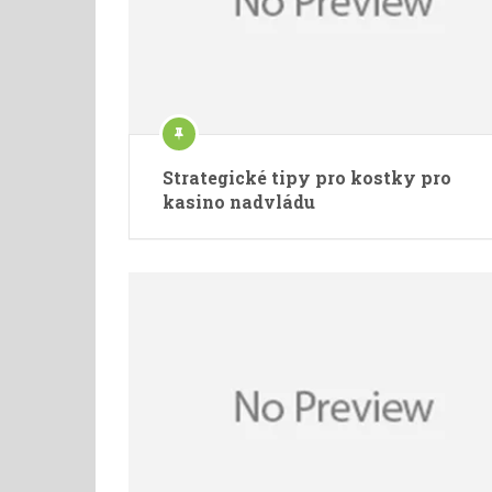
Strategické tipy pro kostky pro
kasino nadvládu