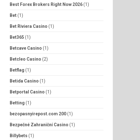
Best Forex Brokers Right Now 2026
(1)
Bet
(1)
Bet Riviera Casino
(1)
Bet365
(1)
Betcave Casino
(1)
Betcleo Casino
(2)
Betflag
(1)
Betida Casino
(1)
Betportal Casino
(1)
Betting
(1)
bezopasnyirepost.com 200
(1)
Bezpečné Zahraniční Casino
(1)
Billybets
(1)