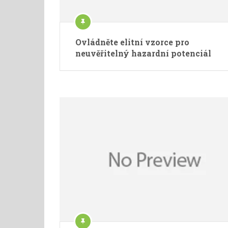
Ovládněte elitní vzorce pro
neuvěřitelný hazardní potenciál