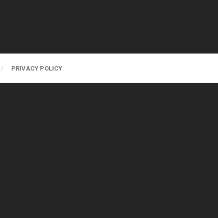
PRIVACY POLICY