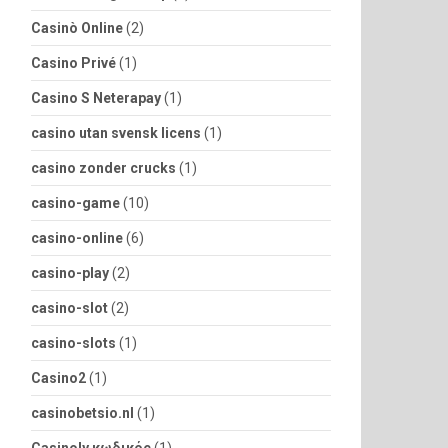
Casinò Online
(2)
Casino Privé
(1)
Casino S Neterapay
(1)
casino utan svensk licens
(1)
casino zonder crucks
(1)
casino-game
(10)
casino-online
(6)
casino-play
(2)
casino-slot
(2)
casino-slots
(1)
Casino2
(1)
casinobetsio.nl
(1)