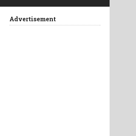
Advertisement