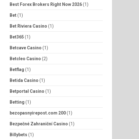
Best Forex Brokers Right Now 2026
(1)
Bet
(1)
Bet Riviera Casino
(1)
Bet365
(1)
Betcave Casino
(1)
Betcleo Casino
(2)
Betflag
(1)
Betida Casino
(1)
Betportal Casino
(1)
Betting
(1)
bezopasnyirepost.com 200
(1)
Bezpečné Zahraniční Casino
(1)
Billybets
(1)