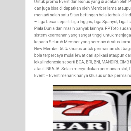
Untuk promo Event dan Bonus yang di adakan oleh P
dan juga bisa di dapatkan oleh Member lama ataupu
menjadi salah satu Situs bettingan bola terbaik di I
– Liga besar seperti Liga Inggris, Liga Spanyol, Liga I
Piala Dunia dan masih banyak lainnya. PPToto sudah 
sistem keamanan yang sangat tinggi untuk menja
kepada Seluruh Member yang bermain di situs kami
New Member 50% khusus untuk permainan slot bagi 
bola terpercaya mulai lewat dari aplikasi ataupun
lokal Indonesia seperti BCA, BRI, BNI, MANDIRI, 
atau LINKAJA. Selain menyediakan permainan slot
Event – Event menarik hanya khusus untuk permainan