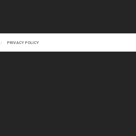
PRIVACY POLICY