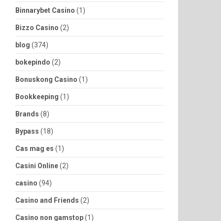
Binnarybet Casino
(1)
Bizzo Casino
(2)
blog
(374)
bokepindo
(2)
Bonuskong Casino
(1)
Bookkeeping
(1)
Brands
(8)
Bypass
(18)
Cas mag es
(1)
Casini Online
(2)
casino
(94)
Casino and Friends
(2)
Casino non gamstop
(1)