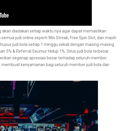
 akan diadakan setiap waktu nya agar dapat memastikan
ua judi online seperti Win Streak, Free Spin Slot, dan masih
usus judi bola setiap 1 minggu sekali dengan masing-masing
n 5% & Referral Seumur Hidup 1%. Situs judi bola terbesar
erikan segenap apresiasi besar terhadap seluruh member.
at membuat kenyamanan bagi seluruh member judi bola dan