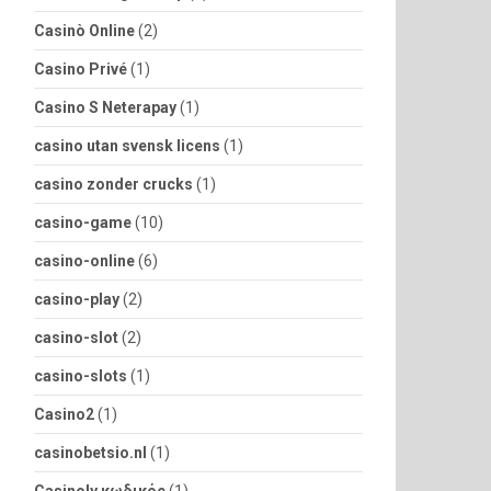
Casinò Online
(2)
Casino Privé
(1)
Casino S Neterapay
(1)
casino utan svensk licens
(1)
casino zonder crucks
(1)
casino-game
(10)
casino-online
(6)
casino-play
(2)
casino-slot
(2)
casino-slots
(1)
Casino2
(1)
casinobetsio.nl
(1)