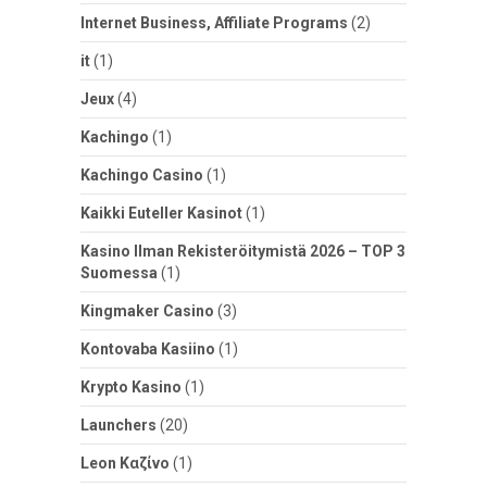
Internet Business, Affiliate Programs
(2)
it
(1)
Jeux
(4)
Kachingo
(1)
Kachingo Casino
(1)
Kaikki Euteller Kasinot
(1)
Kasino Ilman Rekisteröitymistä 2026 – TOP 3
Suomessa
(1)
Kingmaker Casino
(3)
Kontovaba Kasiino
(1)
Krypto Kasino
(1)
Launchers
(20)
Leon Καζίνο
(1)