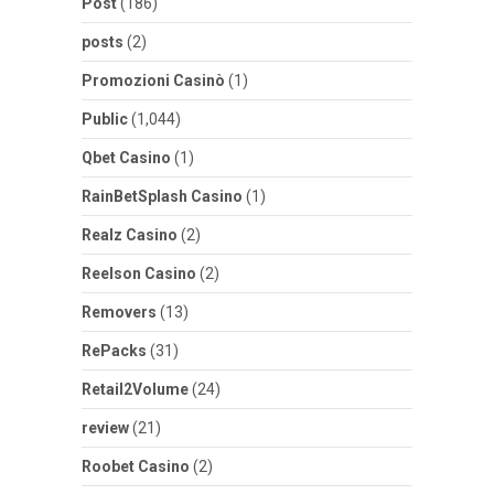
Post
(186)
posts
(2)
Promozioni Casinò
(1)
Public
(1,044)
Qbet Casino
(1)
RainBetSplash Casino
(1)
Realz Casino
(2)
Reelson Casino
(2)
Removers
(13)
RePacks
(31)
Retail2Volume
(24)
review
(21)
Roobet Casino
(2)