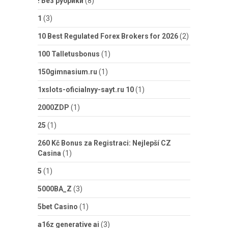
! Без рубрики
(8)
1
(3)
10 Best Regulated Forex Brokers for 2026
(2)
100 Talletusbonus
(1)
150gimnasium.ru
(1)
1xslots-oficialnyy-sayt.ru 10
(1)
2000ZDP
(1)
25
(1)
260 Kč Bonus za Registraci: Nejlepší CZ
Casina
(1)
5
(1)
5000BA_Z
(3)
5bet Casino
(1)
a16z generative ai
(3)