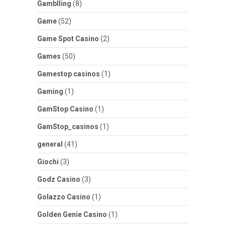
Gamblling
(8)
Game
(52)
Game Spot Casino
(2)
Games
(50)
Gamestop casinos
(1)
Gaming
(1)
GamStop Casino
(1)
GamStop_casinos
(1)
general
(41)
Giochi
(3)
Godz Casino
(3)
Golazzo Casino
(1)
Golden Genie Casino
(1)