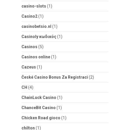
casino-slots
(1)
Casino2
(1)
casinobetsio.nl
(1)
Casinoly κωδικός
(1)
Casinos
(5)
Casinos online
(1)
Cazeus
(1)
České Casino Bonus Za Registraci
(2)
CH
(4)
ChainLuck Casino
(1)
ChanceBit Casino
(1)
Chicken Road gioco
(1)
chilton
(1)