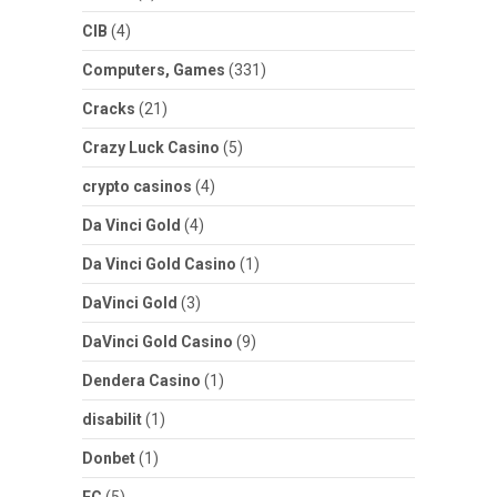
CIB
(4)
Computers, Games
(331)
Cracks
(21)
Crazy Luck Casino
(5)
crypto casinos
(4)
Da Vinci Gold
(4)
Da Vinci Gold Casino
(1)
DaVinci Gold
(3)
DaVinci Gold Casino
(9)
Dendera Casino
(1)
disabilit
(1)
Donbet
(1)