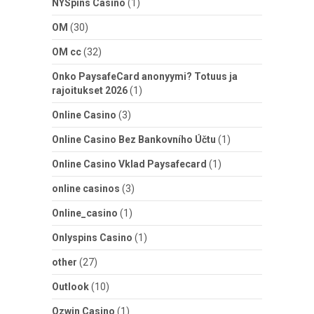
NYSpins Casino
(1)
OM
(30)
OM cc
(32)
Onko PaysafeCard anonyymi? Totuus ja
rajoitukset 2026
(1)
Online Casino
(3)
Online Casino Bez Bankovního Účtu
(1)
Online Casino Vklad Paysafecard
(1)
online casinos
(3)
Online_casino
(1)
Onlyspins Casino
(1)
other
(27)
Outlook
(10)
Ozwin Casino
(1)