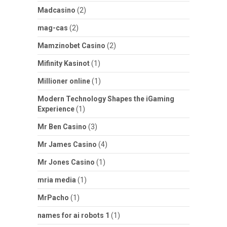
Madcasino
(2)
mag-cas
(2)
Mamzinobet Casino
(2)
Mifinity Kasinot
(1)
Millioner online
(1)
Modern Technology Shapes the iGaming
Experience
(1)
Mr Ben Casino
(3)
Mr James Casino
(4)
Mr Jones Casino
(1)
mria media
(1)
MrPacho
(1)
names for ai robots 1
(1)