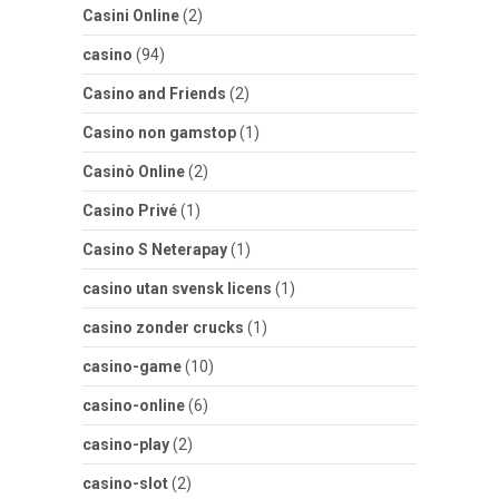
Casini Online
(2)
casino
(94)
Casino and Friends
(2)
Casino non gamstop
(1)
Casinò Online
(2)
Casino Privé
(1)
Casino S Neterapay
(1)
casino utan svensk licens
(1)
casino zonder crucks
(1)
casino-game
(10)
casino-online
(6)
casino-play
(2)
casino-slot
(2)