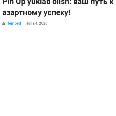
Pin Up yuklab olish: ваш путь к
азартному успеху!
fembed
June 4, 2026