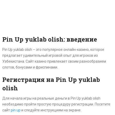
Pin Up yuklab olish: введение
Pin Up yuklab olish – это популярное онлайн-казино, которое
предлагает удивительный игровой опыт для игроков из
Узбекистана. Сайт казино привлекает своим разнообразием
слотов, бонусами и фриспинами.
Регистрация на Pin Up yuklab
olish
Для начала игры на реальные деньги в Pin Up yuklab olish
необходимо пройти простую процедуру регистрации. Посетите
сайт
pin up
и следуйте инструкциям на экране.