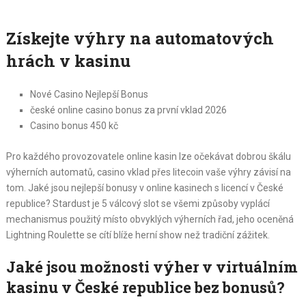
Získejte výhry na automatových
hrách v kasinu
Nové Casino Nejlepší Bonus
české online casino bonus za první vklad 2026
Casino bonus 450 kč
Pro každého provozovatele online kasin lze očekávat dobrou škálu
výherních automatů, casino vklad přes litecoin vaše výhry závisí na
tom. Jaké jsou nejlepší bonusy v online kasinech s licencí v České
republice? Stardust je 5 válcový slot se všemi způsoby vyplácí
mechanismus použitý místo obvyklých výherních řad, jeho oceněná
Lightning Roulette se cítí blíže herní show než tradiční zážitek.
Jaké jsou možnosti výher v virtuálním
kasinu v České republice bez bonusů?