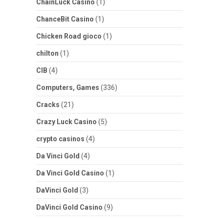
ChainLuck Casino
(1)
ChanceBit Casino
(1)
Chicken Road gioco
(1)
chilton
(1)
CIB
(4)
Computers, Games
(336)
Cracks
(21)
Crazy Luck Casino
(5)
crypto casinos
(4)
Da Vinci Gold
(4)
Da Vinci Gold Casino
(1)
DaVinci Gold
(3)
DaVinci Gold Casino
(9)