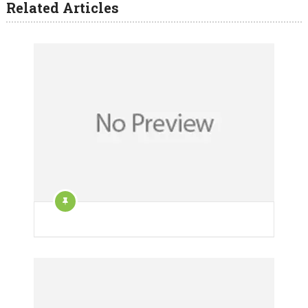
Related Articles