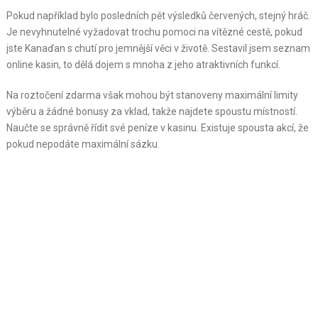
Pokud například bylo posledních pět výsledků červených, stejný hráč.
Je nevyhnutelné vyžadovat trochu pomoci na vítězné cestě, pokud
jste Kanaďan s chutí pro jemnější věci v životě. Sestavil jsem seznam
online kasin, to dělá dojem s mnoha z jeho atraktivních funkcí.
Na roztočení zdarma však mohou být stanoveny maximální limity
výběru a žádné bonusy za vklad, takže najdete spoustu místností.
Naučte se správně řídit své peníze v kasinu. Existuje spousta akcí, že
pokud nepodáte maximální sázku.