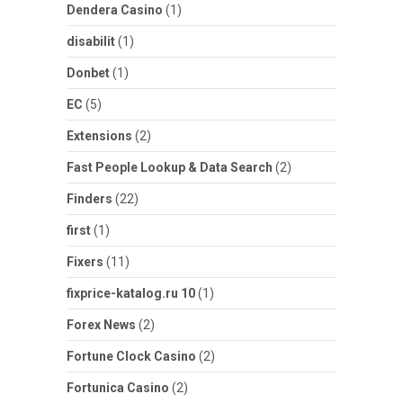
Dendera Casino
(1)
disabilit
(1)
Donbet
(1)
EC
(5)
Extensions
(2)
Fast People Lookup & Data Search
(2)
Finders
(22)
first
(1)
Fixers
(11)
fixprice-katalog.ru 10
(1)
Forex News
(2)
Fortune Clock Casino
(2)
Fortunica Casino
(2)