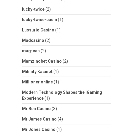
lucky-twice
(2)
lucky-twice-casin
(1)
Lussurio Casino
(1)
Madcasino
(2)
mag-cas
(2)
Mamzinobet Casino
(2)
Mifinity Kasinot
(1)
Millioner online
(1)
Modern Technology Shapes the iGaming
Experience
(1)
Mr Ben Casino
(3)
Mr James Casino
(4)
Mr Jones Casino
(1)