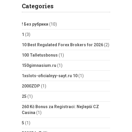
Categories
! Без рубрики
(10)
1
(3)
10 Best Regulated Forex Brokers for 2026
(2)
100 Talletusbonus
(1)
150gimnasium.ru
(1)
1xslots-oficialnyy-sayt.ru 10
(1)
2000ZDP
(1)
25
(1)
260 Kč Bonus za Registraci: Nejlepší CZ
Casina
(1)
5
(1)