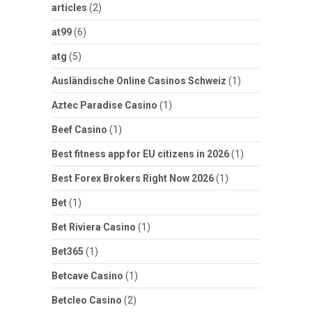
articles
(2)
at99
(6)
atg
(5)
Ausländische Online Casinos Schweiz
(1)
Aztec Paradise Casino
(1)
Beef Casino
(1)
Best fitness app for EU citizens in 2026
(1)
Best Forex Brokers Right Now 2026
(1)
Bet
(1)
Bet Riviera Casino
(1)
Bet365
(1)
Betcave Casino
(1)
Betcleo Casino
(2)