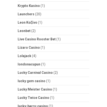
Krypto Kasino
(1)
Launchers
(20)
Leon Καζίνο
(1)
Leonbet
(2)
Live Casino Rooster Bet
(1)
Lizaro Casino
(1)
Lolajack
(4)
londonacupun
(1)
Lucky Carnival Casino
(2)
lucky gem casino
(1)
Lucky Meister Casino
(1)
Lucky Twice Casino
(1)
lucky-barry-casino
(1)