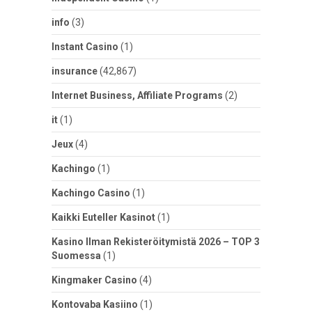
info
(3)
Instant Casino
(1)
insurance
(42,867)
Internet Business, Affiliate Programs
(2)
it
(1)
Jeux
(4)
Kachingo
(1)
Kachingo Casino
(1)
Kaikki Euteller Kasinot
(1)
Kasino Ilman Rekisteröitymistä 2026 – TOP 3
Suomessa
(1)
Kingmaker Casino
(4)
Kontovaba Kasiino
(1)