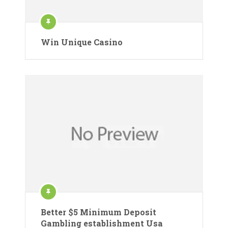
Win Unique Casino
Better $5 Minimum Deposit
Gambling establishment Usa