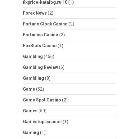
fixprice-katalog.ru 10
(1)
Forex News
(2)
Fortune Clock Casino
(2)
Fortunica Casino
(2)
FoxSlots Casino
(1)
Gambling
(456)
Gambling Review
(6)
Gamblling
(8)
Game
(52)
Game Spot Casino
(2)
Games
(50)
Gamestop casinos
(1)
Gaming
(1)