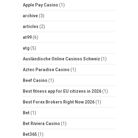
Apple Pay Casino
(1)
archive
(3)
articles
(2)
at99
(6)
atg
(5)
Ausländische Online Casinos Schweiz
(1)
Aztec Paradise Casino
(1)
Beef Casino
(1)
Best fitness app for EU citizens in 2026
(1)
Best Forex Brokers Right Now 2026
(1)
Bet
(1)
Bet Riviera Casino
(1)
Bet365
(1)