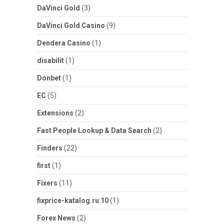
DaVinci Gold
(3)
DaVinci Gold Casino
(9)
Dendera Casino
(1)
disabilit
(1)
Donbet
(1)
EC
(5)
Extensions
(2)
Fast People Lookup & Data Search
(2)
Finders
(22)
first
(1)
Fixers
(11)
fixprice-katalog.ru 10
(1)
Forex News
(2)