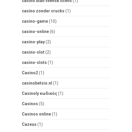
casino utan svensk licens
(1)
casino zonder crucks
(1)
casino-game
(10)
casino-online
(6)
casino-play
(2)
casino-slot
(2)
casino-slots
(1)
Casino2
(1)
casinobetsio.nl
(1)
Casinoly κωδικός
(1)
Casinos
(5)
Casinos online
(1)
Cazeus
(1)