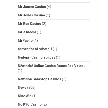
Mr James Casino
(4)
Mr Jones Casino
(1)
Mr Run Casino
(2)
mria media
(1)
MrPacho
(1)
names for ai robots 1
(1)
Nejlepší Casino Bonusy
(1)
Německé Online Casino Bonus Bez Vkladu
(1)
New Non Gamstop Casinos
(1)
News
(205)
Nine Win
(1)
No KYC Casino
(2)