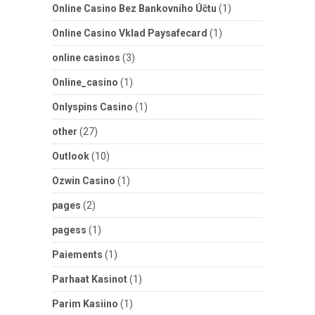
Online Casino Bez Bankovního Účtu
(1)
Online Casino Vklad Paysafecard
(1)
online casinos
(3)
Online_casino
(1)
Onlyspins Casino
(1)
other
(27)
Outlook
(10)
Ozwin Casino
(1)
pages
(2)
pagess
(1)
Paiements
(1)
Parhaat Kasinot
(1)
Parim Kasiino
(1)