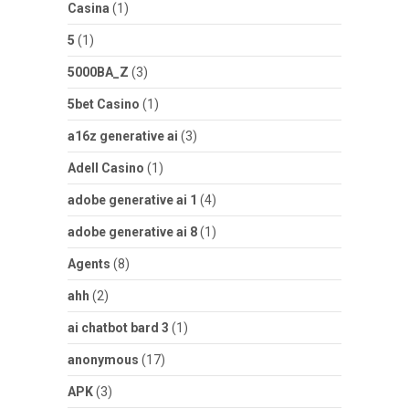
Casina
(1)
5
(1)
5000BA_Z
(3)
5bet Casino
(1)
a16z generative ai
(3)
Adell Casino
(1)
adobe generative ai 1
(4)
adobe generative ai 8
(1)
Agents
(8)
ahh
(2)
ai chatbot bard 3
(1)
anonymous
(17)
APK
(3)