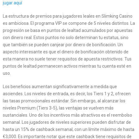
jugar aquí
La estructura de premios para jugadores leales en Slimking Casino
es ambiciosa. El programa VIP se compone de 5 niveles distintos. La
progresión se basa en puntos de lealtad acumulados por apuestas
con dinero real. Estos puntos no solo determinan tu estatus, sino
que también se pueden canjear por dinero de bonificación. Un
aspecto interesante es que el dinero de bonificación obtenido de
esta manera no suele tener requisitos de apuesta restrictivos. Tus
puntos de lealtad permanecen activos mientras tu cuenta esté en
uso.
Los beneficios aumentan significativamente a medida que
asciendes. Los niveles de entrada, es decir, los Tiers 1 y 2, ofrecen
las tasas promocionales estándar. Sin embargo, al alcanzar los
niveles Premium (Tiers 3-5), las ventajas se vuelven más
sustanciales. Uno de los incentivos más atractivos es el reembolso
semanal. Los jugadores de niveles superiores pueden disfrutar de
hasta un 15% de cashback semanal, con un límite máximo de hasta
€3,000. Es importante notar que este cashback tiene requisitos de