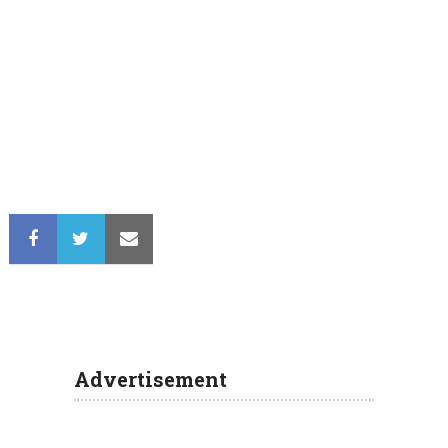
Advertisement