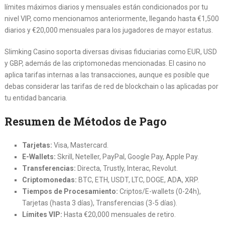
límites máximos diarios y mensuales están condicionados por tu
nivel VIP, como mencionamos anteriormente, llegando hasta €1,500
diarios y €20,000 mensuales para los jugadores de mayor estatus.
Slimking Casino soporta diversas divisas fiduciarias como EUR, USD
y GBP, además de las criptomonedas mencionadas. El casino no
aplica tarifas internas a las transacciones, aunque es posible que
debas considerar las tarifas de red de blockchain o las aplicadas por
tu entidad bancaria.
Resumen de Métodos de Pago
Tarjetas:
Visa, Mastercard.
E-Wallets:
Skrill, Neteller, PayPal, Google Pay, Apple Pay.
Transferencias:
Directa, Trustly, Interac, Revolut.
Criptomonedas:
BTC, ETH, USDT, LTC, DOGE, ADA, XRP.
Tiempos de Procesamiento:
Criptos/E-wallets (0-24h),
Tarjetas (hasta 3 días), Transferencias (3-5 días).
Límites VIP:
Hasta €20,000 mensuales de retiro.