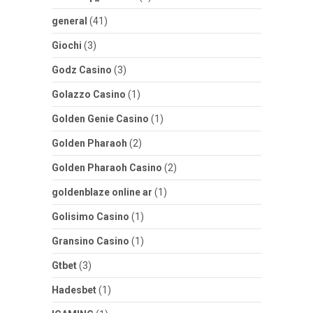
general
(41)
Giochi
(3)
Godz Casino
(3)
Golazzo Casino
(1)
Golden Genie Casino
(1)
Golden Pharaoh
(2)
Golden Pharaoh Casino
(2)
goldenblaze online ar
(1)
Golisimo Casino
(1)
Gransino Casino
(1)
Gtbet
(3)
Hadesbet
(1)