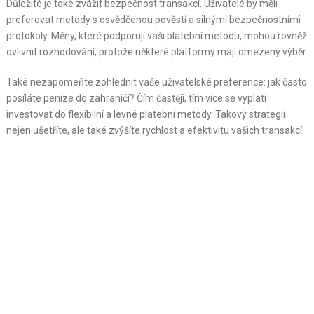
Důležité je také zvážit bezpečnost transakcí. Uživatelé by měli
preferovat metody s osvědčenou pověstí a silnými bezpečnostními
protokoly. Měny, které podporují vaši platební metodu, mohou rovněž
ovlivnit rozhodování, protože některé platformy mají omezený výběr.
Také nezapomeňte zohlednit vaše uživatelské preference: jak často
posíláte peníze do zahraničí? Čím častěji, tím více se vyplatí
investovat do flexibilní a levné platební metody. Takový strategií
nejen ušetříte, ale také zvýšíte rychlost a efektivitu vašich transakcí.