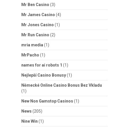
Mr Ben Casino
(3)
Mr James Casino
(4)
Mr Jones Casino
(1)
Mr Run Casino
(2)
mria media
(1)
MrPacho
(1)
names for ai robots 1
(1)
Nejlepší Casino Bonusy
(1)
Německé Online Casino Bonus Bez Vkladu
(1)
New Non Gamstop Casinos
(1)
News
(205)
Nine Win
(1)