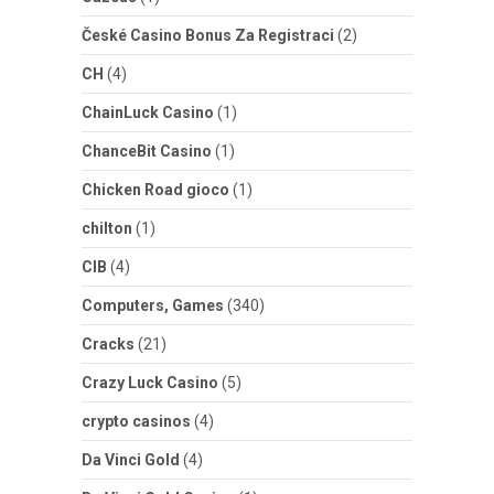
České Casino Bonus Za Registraci
(2)
CH
(4)
ChainLuck Casino
(1)
ChanceBit Casino
(1)
Chicken Road gioco
(1)
chilton
(1)
CIB
(4)
Computers, Games
(340)
Cracks
(21)
Crazy Luck Casino
(5)
crypto casinos
(4)
Da Vinci Gold
(4)