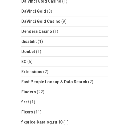
Da Vinci Gold Casino
(1)
DaVinci Gold
(3)
DaVinci Gold Casino
(9)
Dendera Casino
(1)
disabilit
(1)
Donbet
(1)
EC
(5)
Extensions
(2)
Fast People Lookup & Data Search
(2)
Finders
(22)
first
(1)
Fixers
(11)
fixprice-katalog.ru 10
(1)