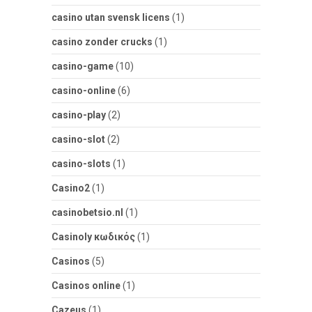
casino utan svensk licens
(1)
casino zonder crucks
(1)
casino-game
(10)
casino-online
(6)
casino-play
(2)
casino-slot
(2)
casino-slots
(1)
Casino2
(1)
casinobetsio.nl
(1)
Casinoly κωδικός
(1)
Casinos
(5)
Casinos online
(1)
Cazeus
(1)