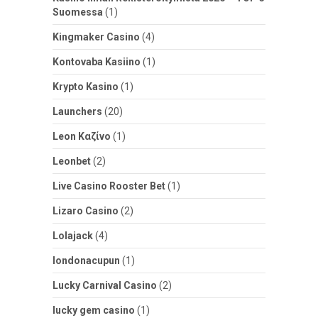
Suomessa
(1)
Kingmaker Casino
(4)
Kontovaba Kasiino
(1)
Krypto Kasino
(1)
Launchers
(20)
Leon Καζίνο
(1)
Leonbet
(2)
Live Casino Rooster Bet
(1)
Lizaro Casino
(2)
Lolajack
(4)
londonacupun
(1)
Lucky Carnival Casino
(2)
lucky gem casino
(1)