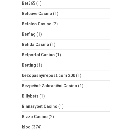
Bet365
(1)
Betcave Casino
(1)
Betcleo Casino
(2)
Betflag
(1)
Betida Casino
(1)
Betportal Casino
(1)
Betting
(1)
bezopasnyirepost.com 200
(1)
Bezpečné Zahraniční Casino
(1)
Billybets
(1)
Binnarybet Casino
(1)
Bizzo Casino
(2)
blog
(374)