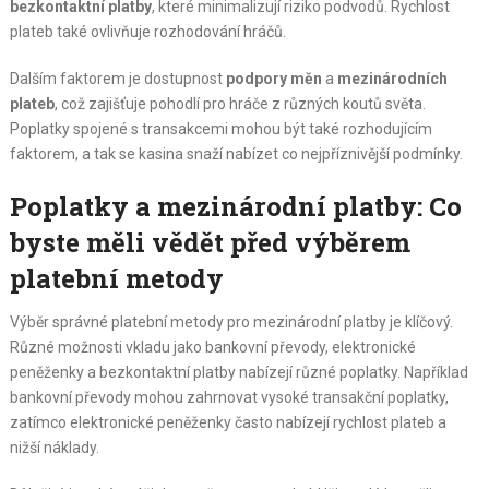
bezkontaktní platby
, které minimalizují riziko podvodů. Rychlost
plateb také ovlivňuje rozhodování hráčů.
Dalším faktorem je dostupnost
podpory měn
a
mezinárodních
plateb
, což zajišťuje pohodlí pro hráče z různých koutů světa.
Poplatky spojené s transakcemi mohou být také rozhodujícím
faktorem, a tak se kasina snaží nabízet co nejpříznivější podmínky.
Poplatky a mezinárodní platby: Co
byste měli vědět před výběrem
platební metody
Výběr správné platební metody pro mezinárodní platby je klíčový.
Různé možnosti vkladu jako bankovní převody, elektronické
peněženky a bezkontaktní platby nabízejí různé poplatky. Například
bankovní převody mohou zahrnovat vysoké transakční poplatky,
zatímco elektronické peněženky často nabízejí rychlost plateb a
nižší náklady.