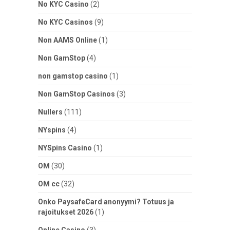
No KYC Casino
(2)
No KYC Casinos
(9)
Non AAMS Online
(1)
Non GamStop
(4)
non gamstop casino
(1)
Non GamStop Casinos
(3)
Nullers
(111)
NYspins
(4)
NYSpins Casino
(1)
OM
(30)
OM cc
(32)
Onko PaysafeCard anonyymi? Totuus ja
rajoitukset 2026
(1)