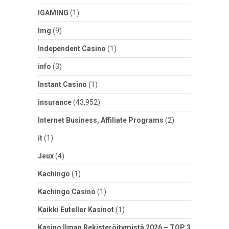
IGAMING
(1)
Img
(9)
Independent Casino
(1)
info
(3)
Instant Casino
(1)
insurance
(43,952)
Internet Business, Affiliate Programs
(2)
it
(1)
Jeux
(4)
Kachingo
(1)
Kachingo Casino
(1)
Kaikki Euteller Kasinot
(1)
Kasino Ilman Rekisteröitymistä 2026 – TOP 3