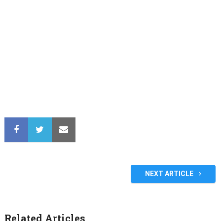
NEXT ARTICLE
Related Articles