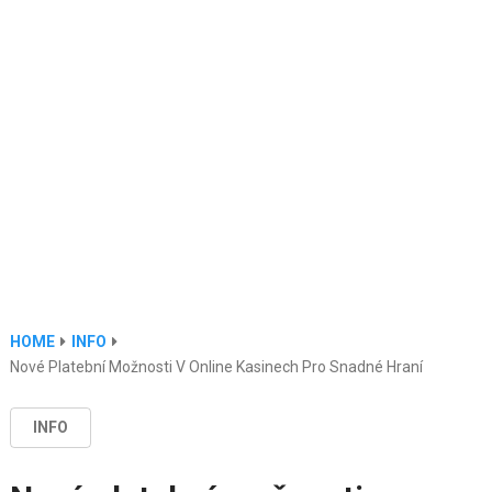
HOME
INFO
Nové Platební Možnosti V Online Kasinech Pro Snadné Hraní
INFO