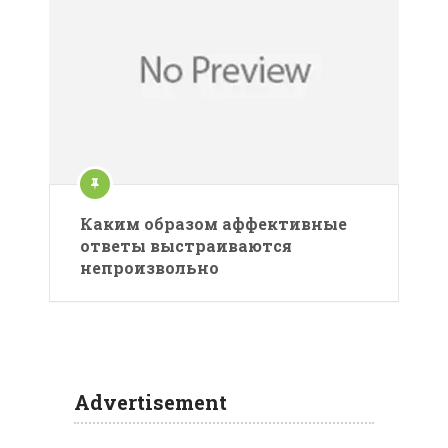
Каким образом аффективные
ответы выстраиваются
непроизвольно
Advertisement