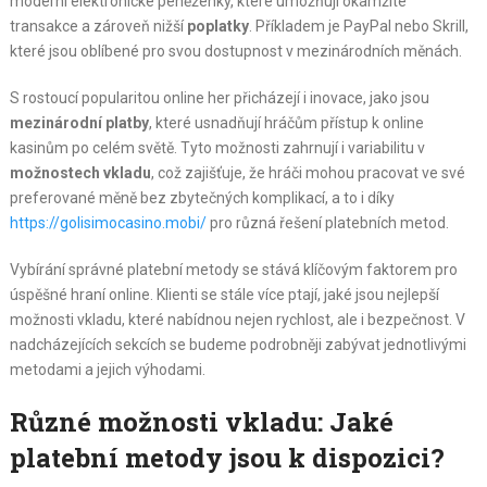
moderní elektronické peněženky, které umožňují okamžité
transakce a zároveň nižší
poplatky
. Příkladem je PayPal nebo Skrill,
které jsou oblíbené pro svou dostupnost v mezinárodních měnách.
S rostoucí popularitou online her přicházejí i inovace, jako jsou
mezinárodní platby
, které usnadňují hráčům přístup k online
kasinům po celém světě. Tyto možnosti zahrnují i variabilitu v
možnostech vkladu
, což zajišťuje, že hráči mohou pracovat ve své
preferované měně bez zbytečných komplikací, a to i díky
https://golisimocasino.mobi/
pro různá řešení platebních metod.
Vybírání správné platební metody se stává klíčovým faktorem pro
úspěšné hraní online. Klienti se stále více ptají, jaké jsou nejlepší
možnosti vkladu, které nabídnou nejen rychlost, ale i bezpečnost. V
nadcházejících sekcích se budeme podrobněji zabývat jednotlivými
metodami a jejich výhodami.
Různé možnosti vkladu: Jaké
platební metody jsou k dispozici?