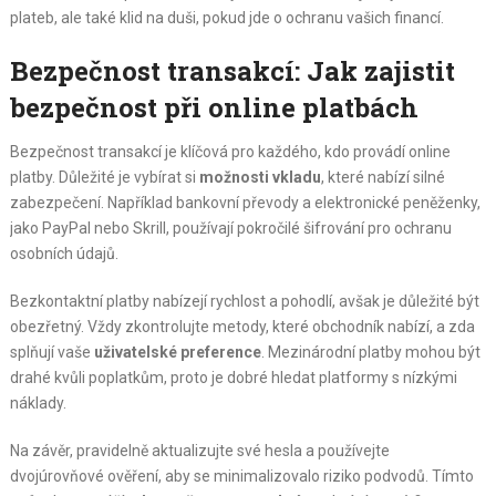
plateb, ale také klid na duši, pokud jde o ochranu vašich financí.
Bezpečnost transakcí: Jak zajistit
bezpečnost při online platbách
Bezpečnost transakcí je klíčová pro každého, kdo provádí online
platby. Důležité je vybírat si
možnosti vkladu
, které nabízí silné
zabezpečení. Například bankovní převody a elektronické peněženky,
jako PayPal nebo Skrill, používají pokročilé šifrování pro ochranu
osobních údajů.
Bezkontaktní platby nabízejí rychlost a pohodlí, avšak je důležité být
obezřetný. Vždy zkontrolujte metody, které obchodník nabízí, a zda
splňují vaše
uživatelské preference
. Mezinárodní platby mohou být
drahé kvůli poplatkům, proto je dobré hledat platformy s nízkými
náklady.
Na závěr, pravidelně aktualizujte své hesla a používejte
dvojúrovňové ověření, aby se minimalizovalo riziko podvodů. Tímto