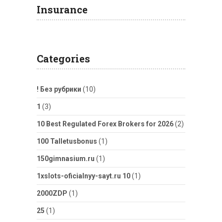
Insurance
Categories
! Без рубрики
(10)
1
(3)
10 Best Regulated Forex Brokers for 2026
(2)
100 Talletusbonus
(1)
150gimnasium.ru
(1)
1xslots-oficialnyy-sayt.ru 10
(1)
2000ZDP
(1)
25
(1)